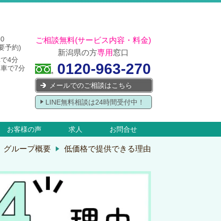
30
ご相談無料(サービス内容・料金)
要予約)
新潟県の方
専用
窓口
車で4分
0120-963-270
車で7分
メールでのご相談はこちら
LINE無料相談は24時間受付中！
お客様の声
求人
お問合せ
グループ概要
低価格で提供できる理由