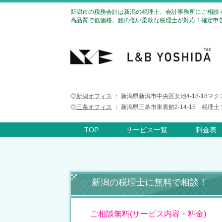
新潟市の税務会計は新潟の税理士、会計事務所にご相談
高品質で低価格、腰の低い柔軟な税理士が対応！確定申告
◎
新潟オフィス
： 新潟県新潟市中央区女池4-18-18マ
◎
三条オフィス
： 新潟県三条市東裏館2-14-15 税理
TOP
サービス一覧
料金表
新潟の税理士に無料で相談！
ご相談無料(サービス内容・料金)