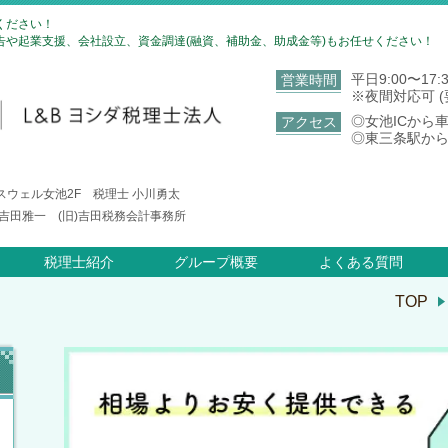
ください！
や起業支援、会社設立、資金調達(融資、補助金、助成金等)もお任せください！
平日9:00〜17:
営業時間
※夜間対応可 (
◎女池ICから
アクセス
◎東三条駅から
クスウェル女池2F 税理士 小川勇太
士 吉田雅一 (旧)吉田税務会計事務所
税理士紹介
グループ概要
よくある質問
TOP