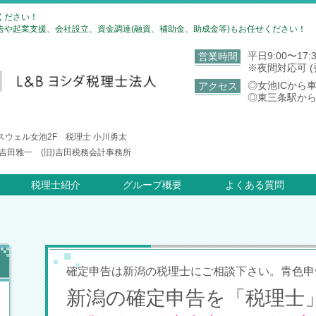
ください！
や起業支援、会社設立、資金調達(融資、補助金、助成金等)もお任せください！
平日9:00〜17:
営業時間
※夜間対応可 (
◎女池ICから
アクセス
◎東三条駅から
クスウェル女池2F 税理士 小川勇太
士 吉田雅一 (旧)吉田税務会計事務所
税理士紹介
グループ概要
よくある質問
確定申告は新潟の税理士にご相談下さい。青色申
新潟の確定申告を「税理士