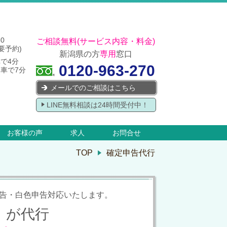
30
ご相談無料(サービス内容・料金)
要予約)
新潟県の方
専用
窓口
車で4分
0120-963-270
車で7分
メールでのご相談はこちら
LINE無料相談は24時間受付中！
お客様の声
求人
お問合せ
TOP
確定申告代行
告・白色申告対応いたします。
」が代行