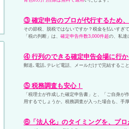
③ 確定申告のプロが代行するため
その節税、脱税ではないですか？税金を払いすぎ
「税の判断」は、
確定申告件数3,000件超
の、私達
④ 行列のできる確定申告会場に行か
郵送､電話､テレビ電話、メールだけで完結すること
⑤ 税務調査も安心！
「税理士が作成した確定申告書」と、「ご自身が
用するでしょうか。税務調査が入った場合も、手厚
⑥「法人化」のタイミングを、プロ