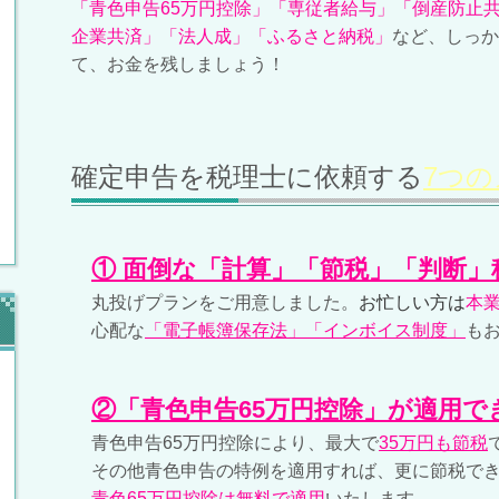
「青色申告65万円控除」「専従者給与」「倒産防止
企業共済」「法人成」「ふるさと納税」
など、しっか
て、お金を残しましょう！
確定申告を税理士に依頼する
7つ
① 面倒な「計算」「節税」「判断」
丸投げプランをご用意しました。
お忙しい方は
本
心配な
「電子帳簿保存法」「インボイス制度」
も
②「青色申告65万円控除」が適用で
青色申告65万円控除により、最大で
35万円も節税
その他青色申告の特例を適用すれば、更に節税で
青色65万円控除は無料で適用
いたします。