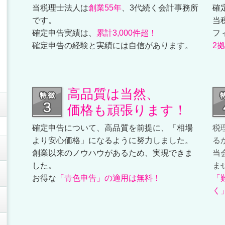
確
当税理士法人は
創業55年
、3代続く会計事務所
当
です。
フ
確定申告実績は、
累計3,000件超！
2
確定申告の経験と実績には自信があります。
高品質は当然、
価格も頑張ります！
税
確定申告について、高品質を前提に、「相場
る
より安心価格」になるように努力しました。
当
創業以来のノウハウがあるため、実現できま
ま
した。
「
お得な
「青色申告」の適用は無料！
く