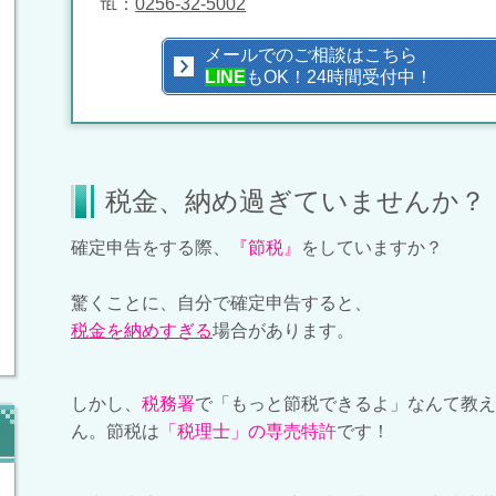
℡：
0256-32-5002
メールでのご相談はこちら
LINE
もOK！24時間受付中！
税金、納め過ぎていませんか？
確定申告をする際、
『節税』
をしていますか？
驚くことに、自分で確定申告すると、
税金を納めすぎる
場合があります。
しかし、
税務署
で「もっと節税できるよ」なんて教え
ん。節税は
「税理士」の専売特許
です！