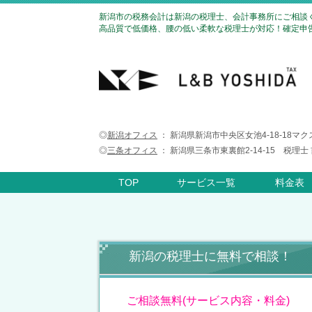
新潟市の税務会計は新潟の税理士、会計事務所にご相談
高品質で低価格、腰の低い柔軟な税理士が対応！確定申告
◎
新潟オフィス
： 新潟県新潟市中央区女池4-18-18マ
◎
三条オフィス
： 新潟県三条市東裏館2-14-15 税理
TOP
サービス一覧
料金表
新潟の税理士に無料で相談！
ご相談無料(サービス内容・料金)