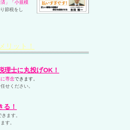
共済」「小規模
り節税をし
のメリット！
税理士に丸投げOK！
業に専念
できます。
お任せください。
きる！
できます。
きます。