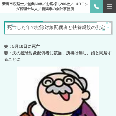
新潟市税理士／創業60年／お客様1,200社／L&Bヨシ
ダ税理士法人／新潟市の会計事務所
死亡した年の控除対象配偶者と扶養親族の判定
夫：5月10日に死亡
妻：夫の控除対象配偶者に該当、
所得は無し。
娘と同居す
ることに